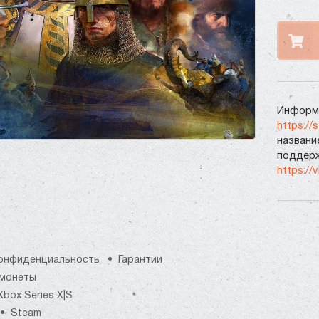
Информа
https://
названи
поддерж
https://
онфиденциальность
Гарантии
монеты
Xbox Series X|S
Steam