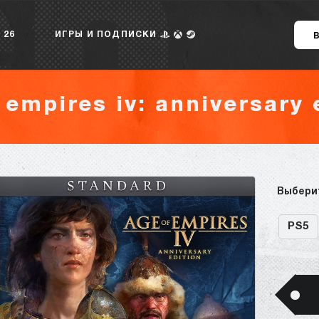
 26
ИГРЫ И ПОДПИСКИ
 empires iv: anniversary 
Выбери
PS5