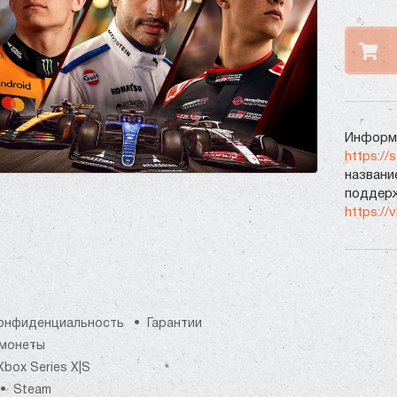
Информа
https://
названи
поддерж
https://
онфиденциальность
Гарантии
монеты
Xbox Series X|S
Steam