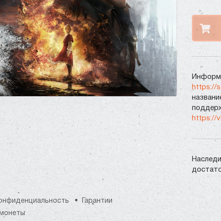
Информа
https://
названи
поддерж
https://
Наследи
достато
онфиденциальность
Гарантии
монеты