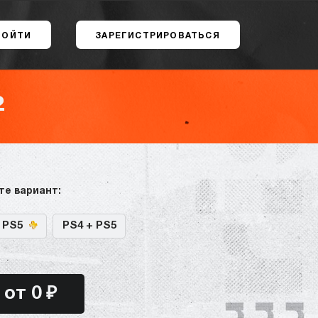
ВОЙТИ
ЗАРЕГИСТРИРОВАТЬСЯ
2
те вариант:
+ PS5
PS4 + PS5
от 0 ₽