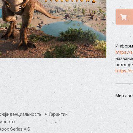
Информа
https://
названи
поддерж
https://
Мир эв
онфиденциальность
Гарантии
монеты
Xbox Series X|S