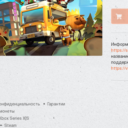
Информа
https://
названи
поддерж
https://
онфиденциальность
Гарантии
монеты
Xbox Series X|S
Steam