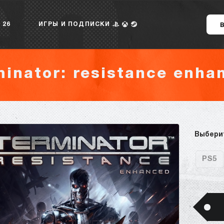
 26
ИГРЫ И ПОДПИСКИ
minator: resistance enha
Выбери
PS5