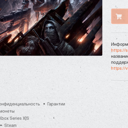
Информа
https://
названи
поддерж
https://
онфиденциальность
Гарантии
монеты
Xbox Series X|S
Steam