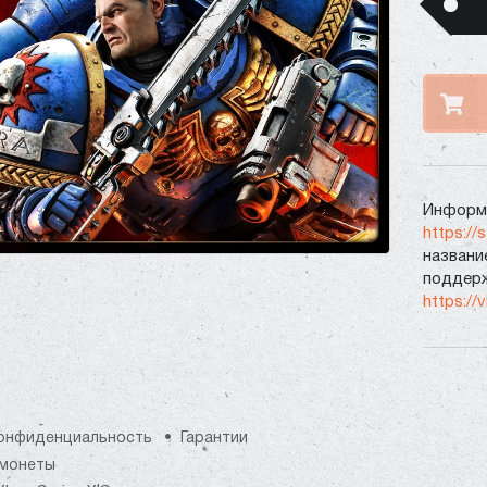
Информа
https://
названи
поддерж
https://
онфиденциальность
Гарантии
монеты