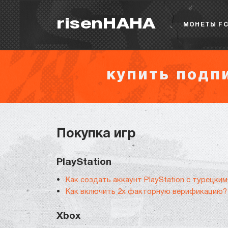
risenHAHA
МОНЕТЫ FC
купить подпи
Покупка игр
PlayStation
Как создать аккаунт PlayStation с турецки
Как включить 2х факторную верификацию?
Xbox