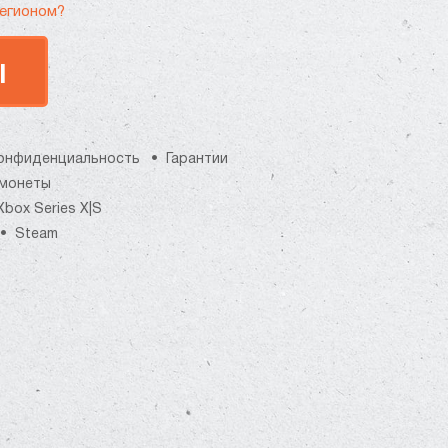
регионом?
Ы
онфиденциальность
Гарантии
монеты
Xbox Series X|S
Steam