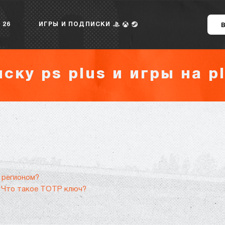
 26
ИГРЫ И ПОДПИСКИ
ску ps plus и игры на pl
м регионом?
 Что такое TOTP ключ?