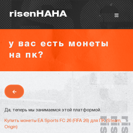
risenHAHA
у вас есть монеты
на пк?
Общие вопросы
Как купить монеты на сайте?
На какие версии игры есть
монеты?
У вас есть монеты на ПК?
Как продать свои монеты?
Вопросы по заказу
Когда купят игрока, которого я
выставил?
Сайт не находит игрока
Да, теперь мы занимаемся этой платформой.
Я купил не того игрока
Мой заказ был отменён, хотя я
ничего не нажимал
Покупка игр
PlayStation
Купить монеты EA Sports FC 26 (FIFA 26) для ПК (Steam,
Как создать аккаунт PlayStation с
турецким регионом?
Как включить 2х факторную
верификацию? Что такое TOTP
ключ?
Origin)
Xbox
Как создать аккаунт Microsoft с
турецким регионом?