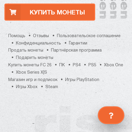
ВСЕ ВОПРОСЫ И ОТВЕТЫ
НАПИСАТЬ ОПЕРАТОРУ
КУПИТЬ МОНЕТЫ
Помощь
Отзывы
Пользовательское соглашение
Конфиденциальность
Гарантии
Продать монеты
Партнёрская программа
Подарить монеты
Купить монеты FC 26
ПК
PS4
PS5
Xbox One
Xbox Series X|S
Магазин игр и подписок
Игры PlayStation
Игры Xbox
Steam