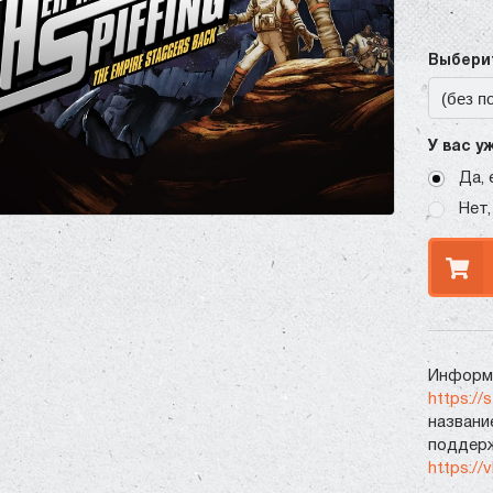
Выберит
У вас у
Да, 
Нет,
Информа
https://
названи
поддерж
https://