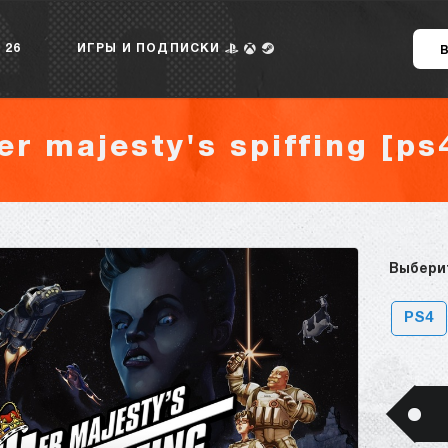
 26
ИГРЫ И ПОДПИСКИ
er majesty's spiffing [ps
Выбери
PS4