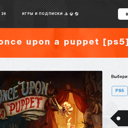
 26
ИГРЫ И ПОДПИСКИ
once upon a puppet [ps5
Выбери
PS5