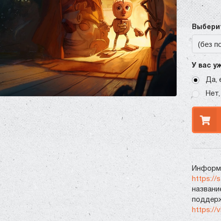
Выберит
У вас у
Да, 
Нет,
Информа
https://
названи
поддерж
https://