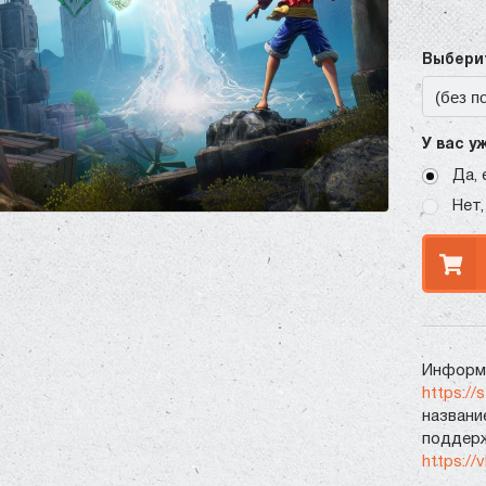
Выберит
У вас у
Да, 
Нет,
Информа
https://
названи
поддерж
https://