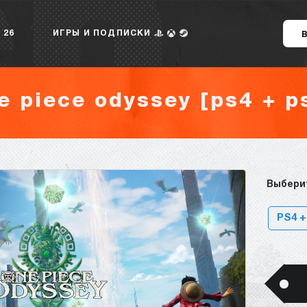
 26
ИГРЫ И ПОДПИСКИ
e piece odyssey [ps4 + p
Выбери
PS4 +