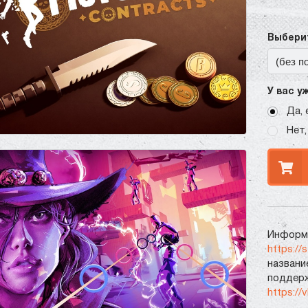
Выберит
У вас у
Да, 
Нет,
Информа
https://
названи
поддерж
https://