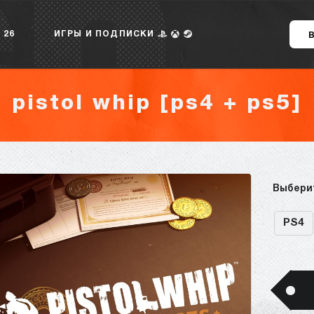
 26
ИГРЫ И ПОДПИСКИ
pistol whip [ps4 + ps5]
Выбери
PS4