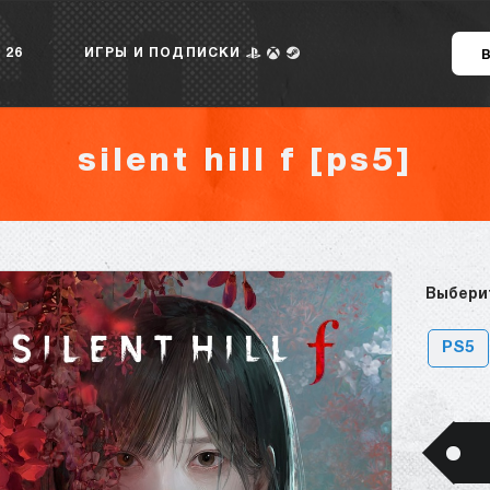
 26
ИГРЫ И ПОДПИСКИ
silent hill f [ps5]
Выбери
PS5