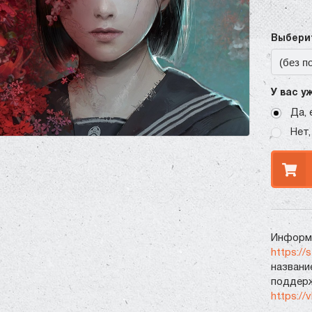
Выберит
У вас у
Да, 
Нет,
Информа
https://
названи
поддерж
https://