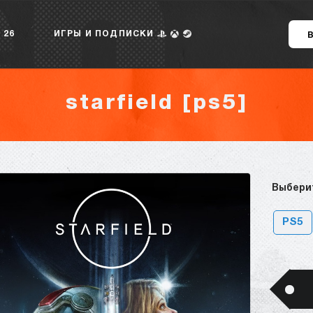
 26
ИГРЫ И ПОДПИСКИ
starfield [ps5]
Выбери
PS5