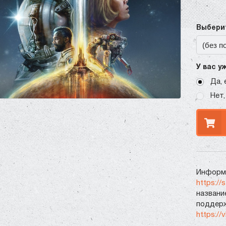
Выберит
У вас у
Да, 
Нет,
Информа
https://
названи
поддерж
https://