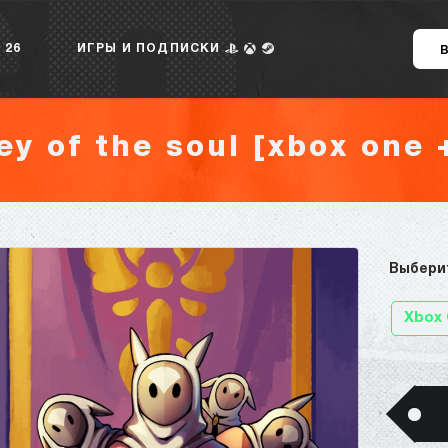
 26
ИГРЫ И ПОДПИСКИ
ey of the soul [xbox one +
Выбери
Xbox 