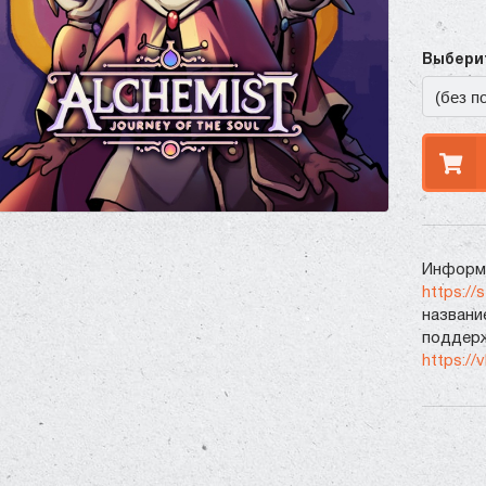
Выберит
Информа
https://
названи
поддерж
https://