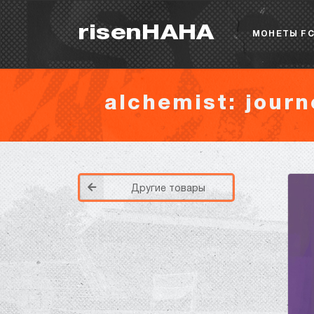
risenHAHA
МОНЕТЫ FC
alchemist: journ
Другие товары