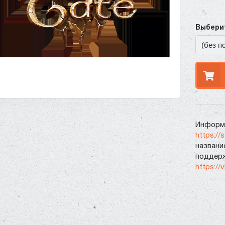
Выберит
Информа
https://
названи
поддерж
https://