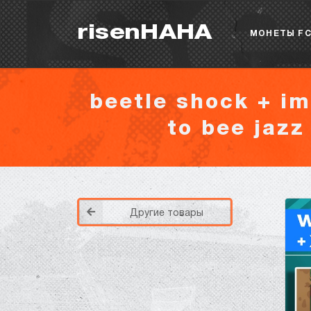
risenHAHA
МОНЕТЫ FC
beetle shock + im
to bee jazz
Другие товары