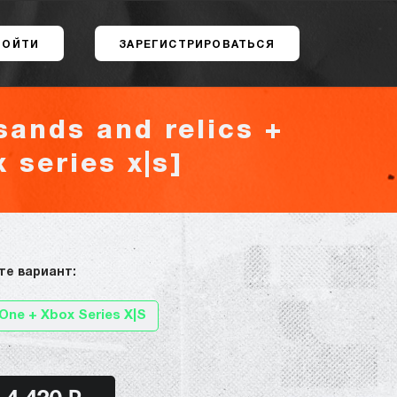
ВОЙТИ
ЗАРЕГИСТРИРОВАТЬСЯ
sands and relics +
 series x|s]
те вариант:
One + Xbox Series X|S