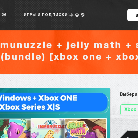
 26
ИГРЫ И ПОДПИСКИ
munuzzle + jelly math + 
 (bundle) [xbox one + xbox
Выбери
Xbox 