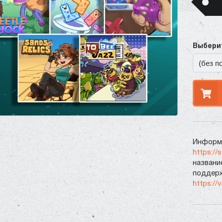
Выберит
Информа
https://
названи
поддерж
https://