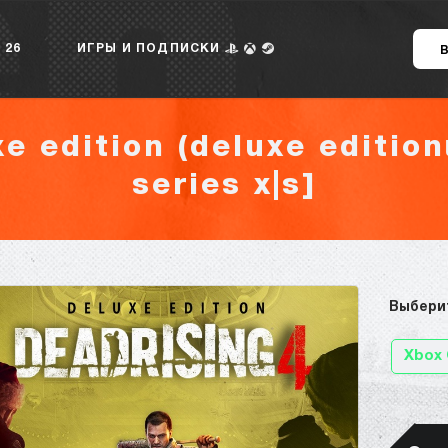
 26
ИГРЫ И ПОДПИСКИ
xe edition (deluxe edition
series x|s]
Выбери
Xbox 