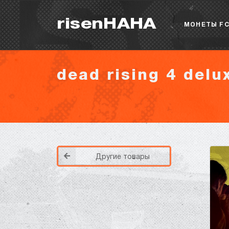
risenHAHA
МОНЕТЫ FC
dead rising 4 delu
Другие товары