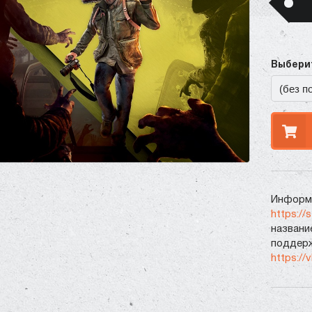
Выберит
Информа
https://
названи
поддерж
https://