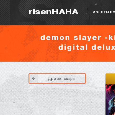
risenHAHA
МОНЕТЫ FC
demon slayer -k
digital delu
Другие товары