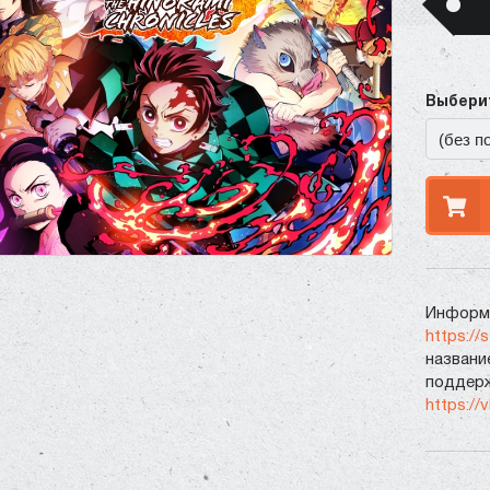
Выберит
Информа
https://
названи
поддерж
https://