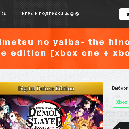
 26
ИГРЫ И ПОДПИСКИ
imetsu no yaiba- the hin
xe edition [xbox one + xbo
Выбери
Xbox 