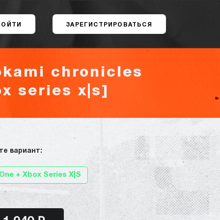
ВОЙТИ
ЗАРЕГИСТРИРОВАТЬСЯ
okami chronicles
x series x|s]
те вариант:
One + Xbox Series X|S