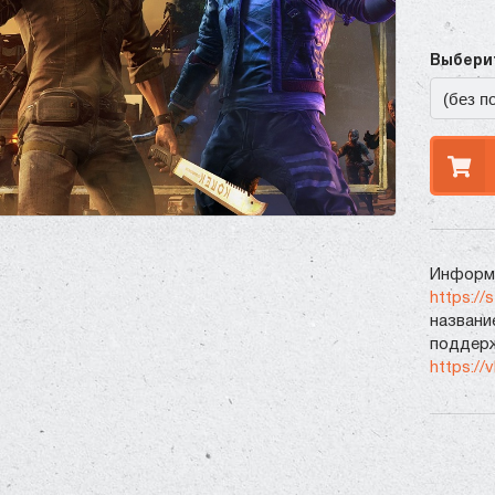
Выберит
Информа
https://
названи
поддерж
https://