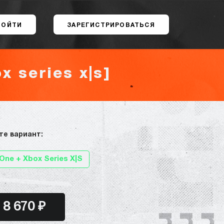
ВОЙТИ
ЗАРЕГИСТРИРОВАТЬСЯ
x series x|s]
те вариант:
One + Xbox Series X|S
8 670 ₽