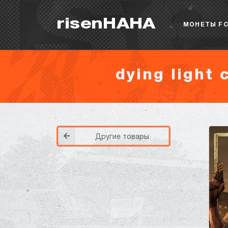
risenHAHA
МОНЕТЫ FC
dying light 
Другие товары