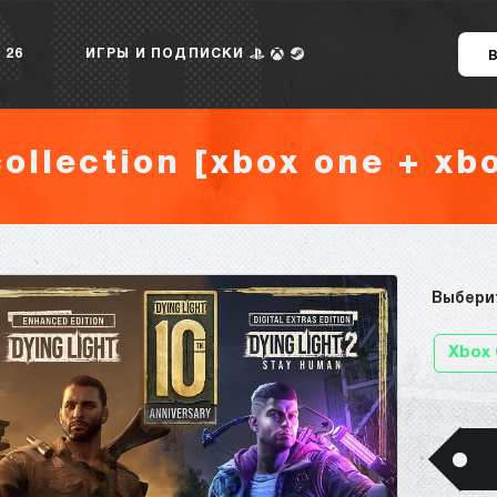
 26
ИГРЫ И ПОДПИСКИ
collection [xbox one + xbo
Выбери
Xbox 