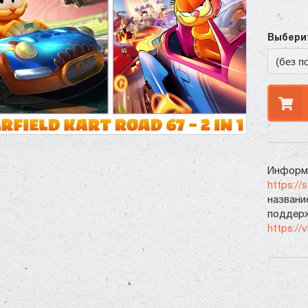
Выберит
Информа
https://
названи
поддерж
https://