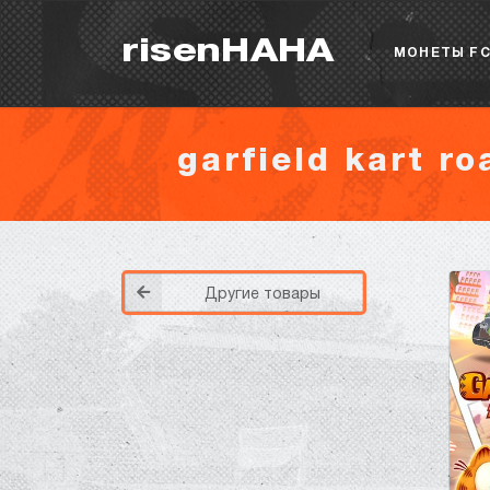
risenHAHA
МОНЕТЫ FC
garfield kart ro
Другие товары