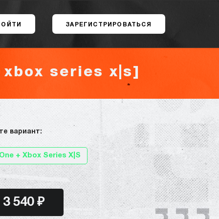
ВОЙТИ
ЗАРЕГИСТРИРОВАТЬСЯ
 xbox series x|s]
те вариант:
One + Xbox Series X|S
3 540 ₽