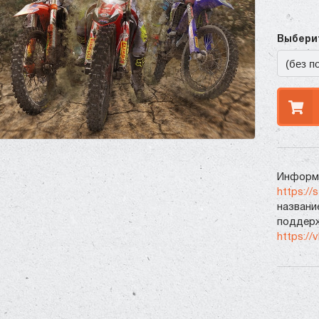
Выберит
Информа
https://
названи
поддерж
https://