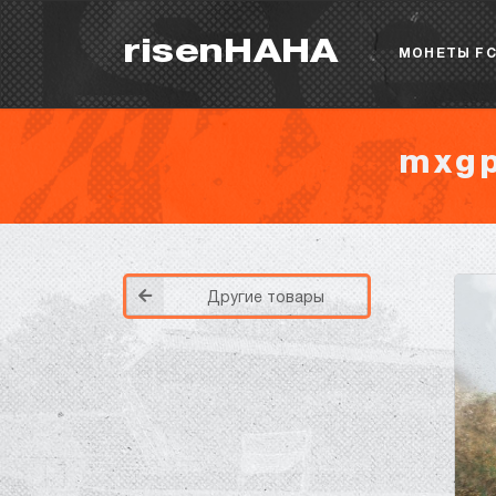
risenHAHA
МОНЕТЫ FC
mxgp
Другие товары