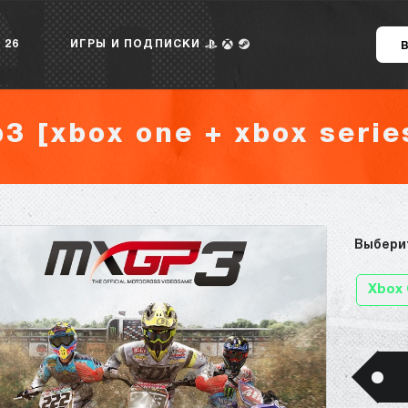
 26
ИГРЫ И ПОДПИСКИ
3 [xbox one + xbox series
Выбери
Xbox 