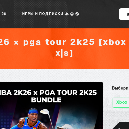
 26
ИГРЫ И ПОДПИСКИ
6 × pga tour 2k25 [xbox 
x|s]
Выбери
Xbox 