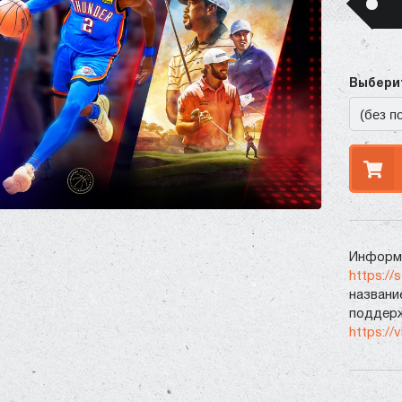
Выберит
Информа
https://
названи
поддерж
https://