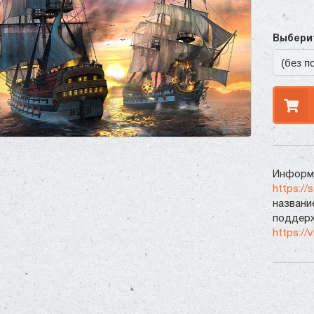
Выберит
Информа
https://
названи
поддерж
https://