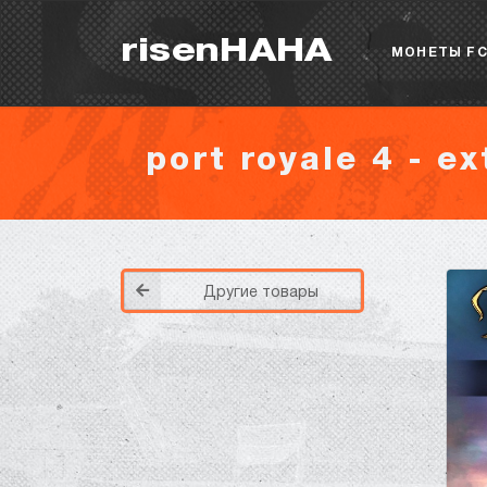
risenHAHA
МОНЕТЫ FC
port royale 4 - e
Другие товары