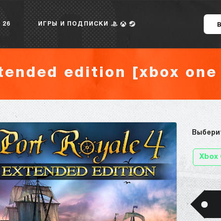
 26
ИГРЫ И ПОДПИСКИ
xtended edition [xbox one 
Выбери
Xbox 