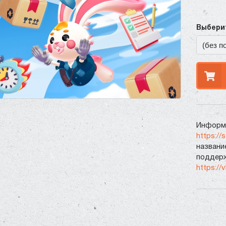
Выберит
Информа
https://
названи
поддерж
https://