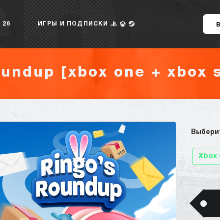
 26
ИГРЫ И ПОДПИСКИ
oundup [xbox one + xbox s
Выбери
Xbox 