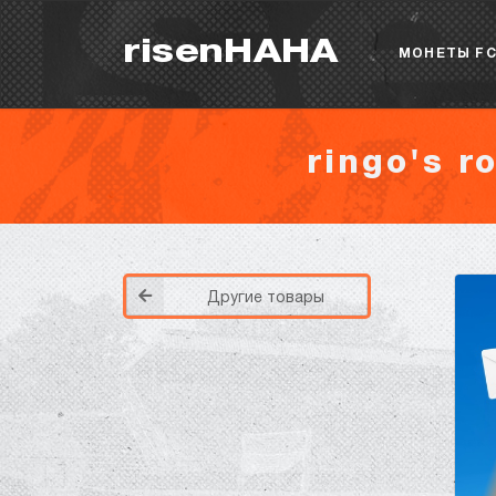
risenHAHA
МОНЕТЫ FC
ringo's r
Другие товары