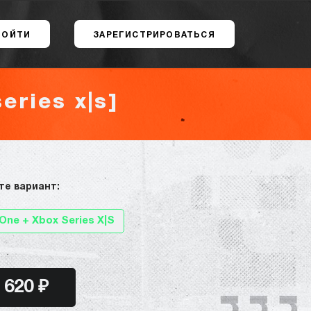
ВОЙТИ
ЗАРЕГИСТРИРОВАТЬСЯ
eries x|s]
те вариант:
One + Xbox Series X|S
620 ₽