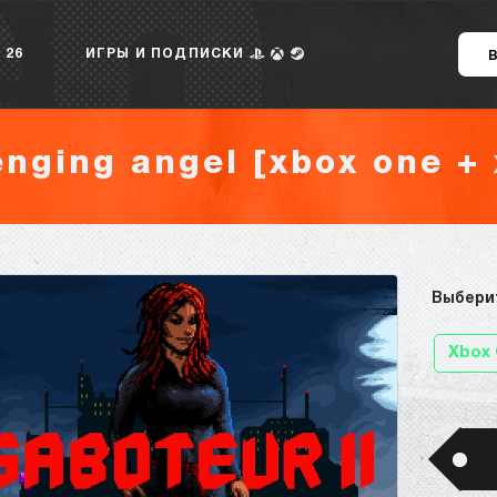
 26
ИГРЫ И ПОДПИСКИ
enging angel [xbox one + 
Выбери
Xbox 