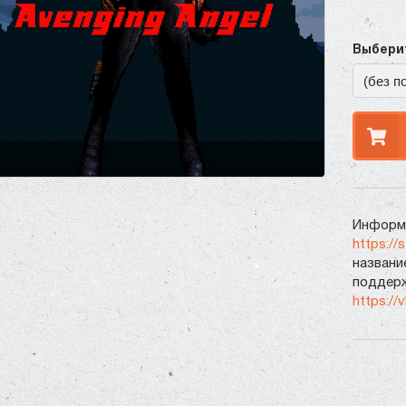
Выберит
Информа
https://
названи
поддерж
https://