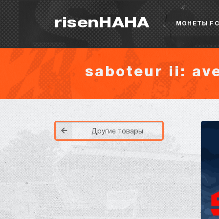
risenHAHA
МОНЕТЫ FC
saboteur ii: av
Другие товары