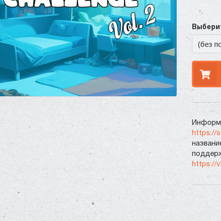
Выберит
Информа
https://
названи
поддерж
https://