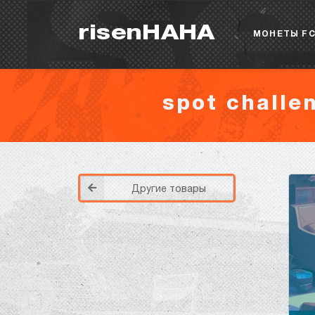
risenHAHA
МОНЕТЫ FC
spot challen
Другие товары