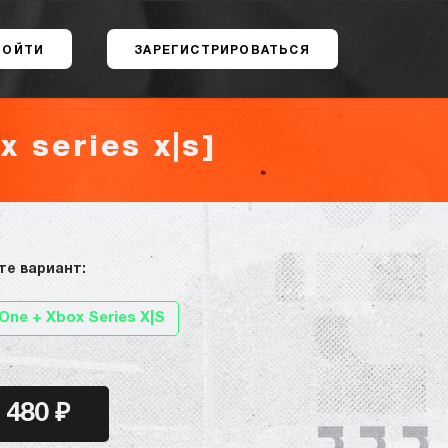
ВОЙТИ
ЗАРЕГИСТРИРОВАТЬСЯ
x series x|s]
те вариант:
One + Xbox Series X|S
480 ₽