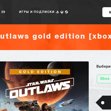
 26
ИГРЫ И ПОДПИСКИ
utlaws gold edition [xbox
Выбери
Xbox 