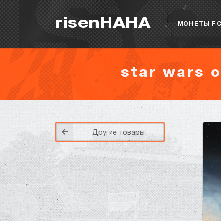
risenHAHA
МОНЕТЫ FC
star wars o
Другие товары