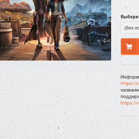
Выберит
Информа
https://
названи
поддерж
https://